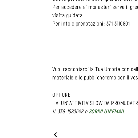
Per accedere ai monasteri serve il gre
visita guidata.
Per info e prenotazioni: 371 3116801
Vuoi raccontarci la Tua Umbria con dell
materiale e lo pubblicheremo con il vo
OPPURE
HAI UN’ ATTIVITA’ SLOW DA PROMUOVE
IL 339-1520648
o
SCRIVI UN’EMAIL
P
N