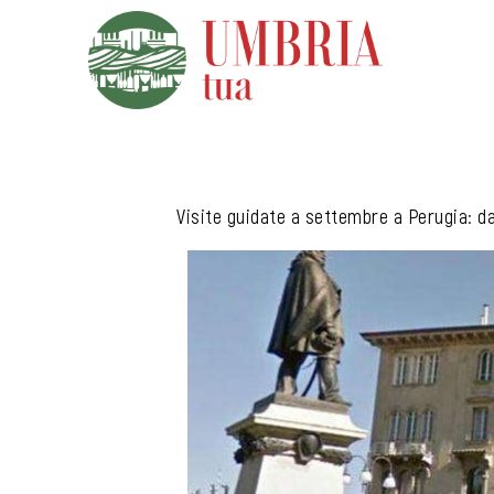
Vai
al
contenuto
Visite guidate a settembre a Perugia: d