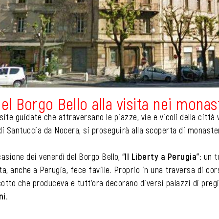
el Borgo Bello alla visita nei monas
ite guidate che attraversano le piazze, vie e vicoli della città
di Santuccia da Nocera, si proseguirà alla scoperta di monaster
ccasione dei venerdì del Borgo Bello,
“Il Liberty a Perugia”
: un t
nta, anche a Perugia, fece faville. Proprio in una traversa di co
 cotto che produceva e tutt’ora decorano diversi palazzi di preg
ni.