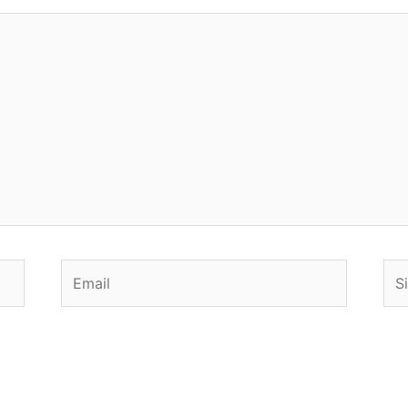
Email
Sit
we