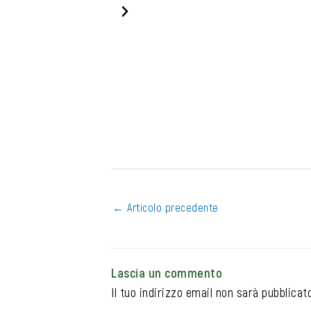
r
e
e
x
v
t
i
o
u
s
←
Articolo precedente
Lascia un commento
Il tuo indirizzo email non sarà pubblicato