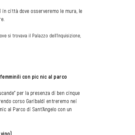
li in città dove osserveremo le mura, le
re.
ve si trovava il Palazzo dell’Inquisizione,
femminili con pic nic al parco
ducande” per la presenza di ben cinque
rrendo corso Garibaldi entreremo nei
nic al Parco di Sant’Angelo con un
vino).