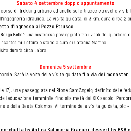
Sabato 4 settembre doppio appuntamento
rcorso di trekking urbano ad anello sulle tracce etrusche visibi
l’ingegneria idraulica. La visita guidata, di 3 km, dura circa 2 o
etto d’ingresso al Pozzo Etrusco.
 Borgo Bello”
: una misteriosa passeggiata tra i vicoli del quartiere do
incantesimi. Letture e storie a cura di Caterina Martino.
visita durerà circa un’ora.
Domenica 5 settembre
mia. Sarà la volta della visita guidata
“La via dei monasteri 
le 17): una passeggiata nel Rione Sant’Angelo, definito delle “e
dell’educazione femminile fino alla metà del XIX secolo. Perco
a e della Beata Colomba. Al termine della visita guidata, pic – 
a porchetta by Antica Salumeria Granieri, dessert by B&B e 