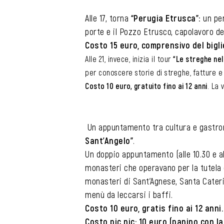
Alle 17, torna
“Perugia Etrusca”
: un pe
porte e il Pozzo Etrusco, capolavoro del
Costo 15 euro, comprensivo del bigli
Alle 21, invece, inizia il tour
“Le streghe nel
per conoscere storie di streghe, fatture e 
Costo 10 euro, gratuito fino ai 12 anni
. La 
Un appuntamento tra cultura e gastrono
Sant’Angelo”
.
Un doppio appuntamento (alle 10.30 e al
monasteri che operavano per la tutela 
monasteri di Sant’Agnese, Santa Caterin
menù da leccarsi i baffi.
Costo 10 euro, gratis fino ai 12 anni.
Costo pic nic: 10 euro (panino con l