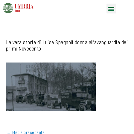
Vai
Menu
al
contenuto
La vera storia di Luisa Spagnoli donna all’avanguardia dei
primi Novecento
←
Media precedente