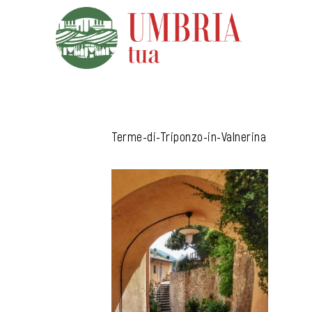
Vai
al
contenuto
Terme-di-Triponzo-in-Valnerina