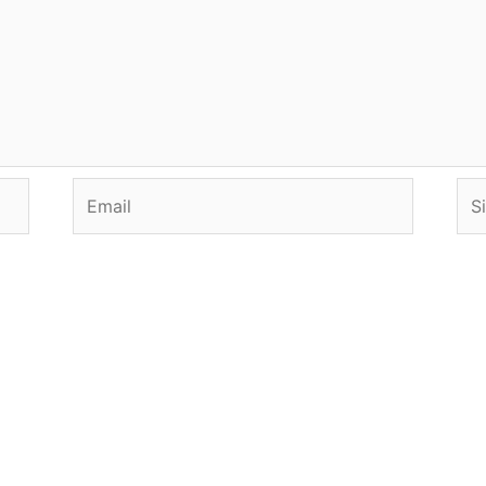
Email
Sit
we