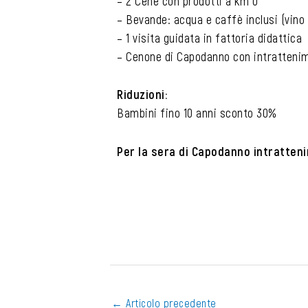
– 2 Cene con prodotti a km 0
– Bevande: acqua e caffè inclusi (vino e
– 1 visita guidata in fattoria didattica
– Cenone di Capodanno con intrattenime
Riduzioni:
Bambini fino 10 anni sconto 30%
Per la sera di Capodanno intratten
←
Articolo precedente