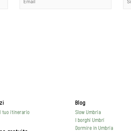
we
zi
Blog
l tuo itinerario
Slow Umbria
I borghi Umbri
Dormire in Umbria