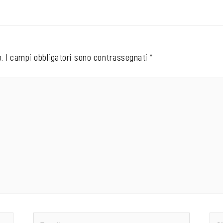
.
I campi obbligatori sono contrassegnati
*
Email
Sit