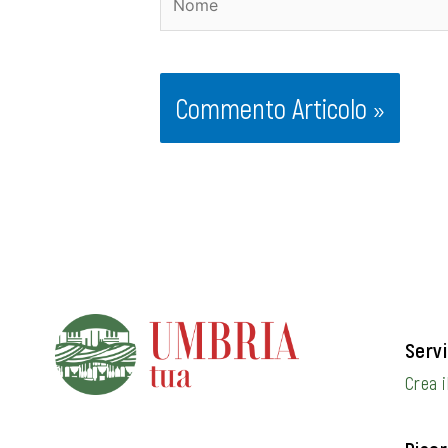
Servi
Crea i