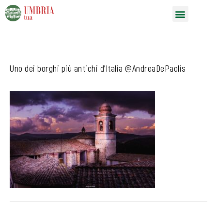
Vai
Menu
al
contenuto
Uno dei borghi più antichi d’Italia @AndreaDePaolis