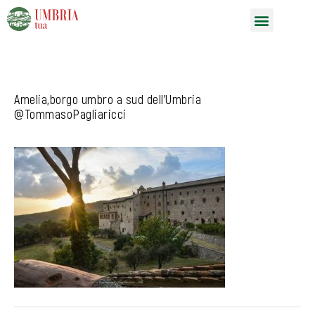
Vai
Menu
al
contenuto
Amelia,borgo umbro a sud dell’Umbria
@TommasoPagliaricci