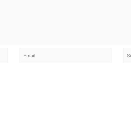
Email
Sit
we