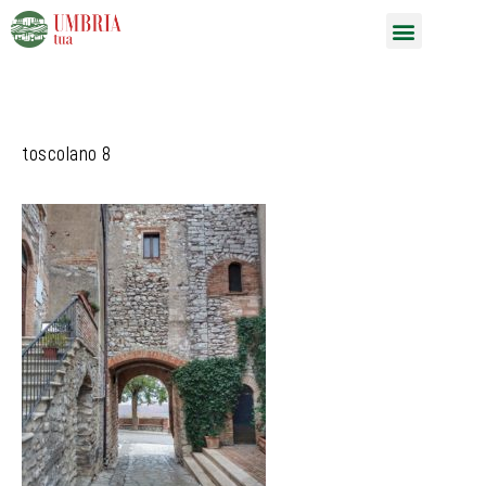
Vai
Menu
al
contenuto
toscolano 8