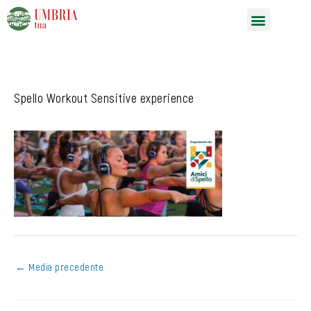
Vai
Menu
al
contenuto
Spello Workout Sensitive experience
←
Media precedente