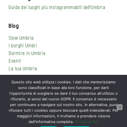
Guida dei luoghi più instagrammabili dell’Umbria
Blog
Slow Umbria
I borghi Umbri
Dormire in Umbria
Eventi
La tua Umbria
Questo sito web utilizza i cookies. I dati che memorizziamo
sono classificati in base alla loro funzione, per darti
Informazioni
l'opportunità di scegliere se dare il tuo consenso all'utilizzo o
rifiutarlo, ai sensi del nuovo GDPR. Il consenso è necessario
Privacy Policy
per continuare a navigare sul nostro sito. In alternativa, puoi
Cookie Policy
rifiutare tutti i cookies oppure bloccare quelli indesiderati. Per
maggiori informazioni, ti invitiamo a prendere visione
Contattami
dell'informativa completa.
Privacy policy