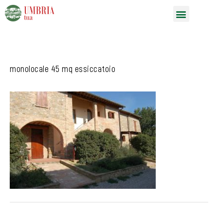
Vai
Menu
al
contenuto
monolocale 45 mq essiccatoio