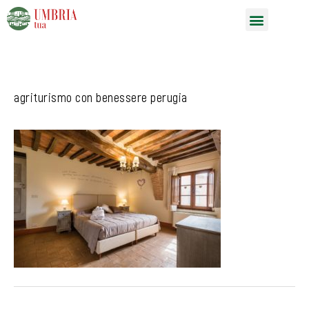
Vai
Menu
al
contenuto
agriturismo con benessere perugia