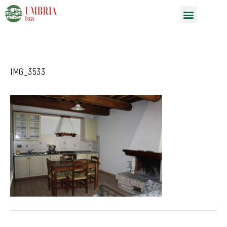
Vai
Menu
al
contenuto
IMG_3533