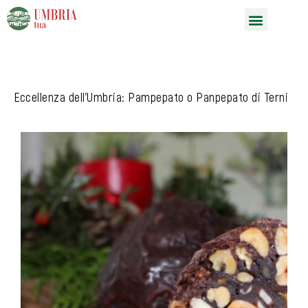
Vai
Menu
al
contenuto
Eccellenza dell’Umbria: Pampepato o Panpepato di Terni