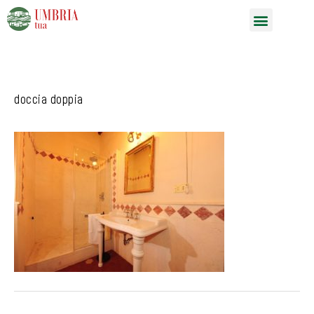
Vai
Menu
al
contenuto
doccia doppia