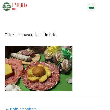
Vai
Menu
al
contenuto
Colazione pasquale in Umbria
←
Media precedente