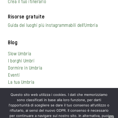
Crea il tuo itinerario
Risorse gratuite
Guida dei luoghi più instagrammabili dell’Umbria
Blog
Slow Umbria
I borghi Umbri
Dormire in Umbria
Eventi
La tua Umbria
Questo sito web utilizza i cookies. I dati che memorizziamo
sono classificati in base alla loro funzione, per darti
Informazioni
l'opportunità di scegliere se dare il tuo consenso all'utilizzo o
rifiutarlo, ai sensi del nuovo GDPR. Il consenso è necessario
Privacy Policy
per continuare a navigare sul nostro sito. In alternativa, puoi