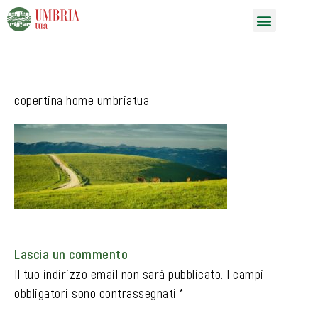
Vai
Menu
al
contenuto
copertina home umbriatua
Lascia un commento
Il tuo indirizzo email non sarà pubblicato.
I campi
obbligatori sono contrassegnati
*