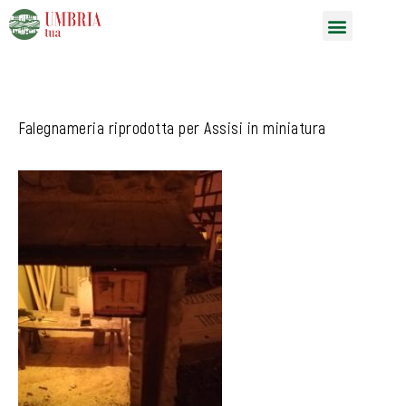
Vai
Menu
al
contenuto
Falegnameria riprodotta per Assisi in miniatura