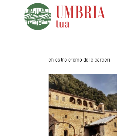
Vai
al
contenuto
chiostro eremo delle carceri