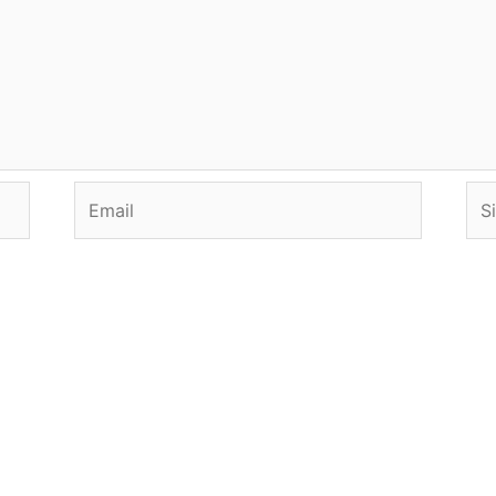
Email
Sit
we