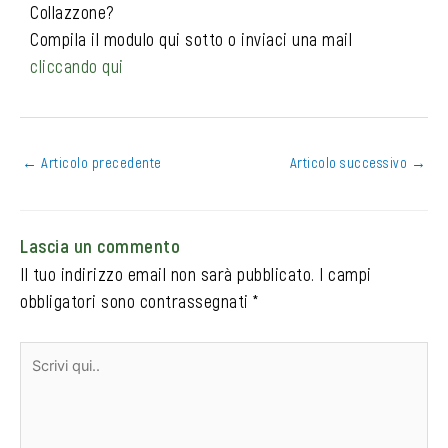
o
g
e
Collazzone?
o
r
r
Compila il modulo qui sotto o inviaci una mail
k
a
cliccando qui
m
←
Articolo precedente
Articolo successivo
→
Lascia un commento
Il tuo indirizzo email non sarà pubblicato.
I campi
obbligatori sono contrassegnati
*
Scrivi
qui..