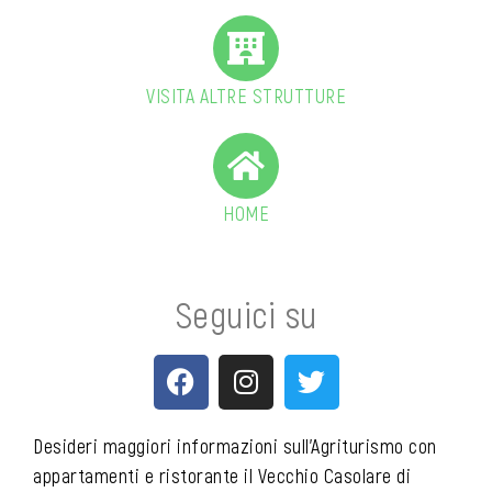
VISITA ALTRE STRUTTURE
HOME
Seguici su
F
I
T
a
n
w
c
s
i
e
t
t
Desideri maggiori informazioni sull’Agriturismo con
b
a
t
appartamenti e ristorante il Vecchio Casolare di