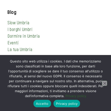
Blog
Slow Umbria
I borghi Umbri
Dormire in Umbria
Eventi
La tua Umbria
Questo sito web utilizza i cookies. I dati che memorizziamo
sono classificati in base alla loro funzione, per darti
Informazioni
l'opportunità di scegliere se dare il tuo consenso all'utilizzo o
rifiutarlo, ai sensi del nuovo GDPR. Il consenso è necessario
Privacy Policy
per continuare a navigare sul nostro sito. In alternativa, puoi
Cookie Policy
rifiutare tutti i cookies oppure bloccare quelli indesiderati. Per
maggiori informazioni, ti invitiamo a prendere visione
Contattami
dell'informativa completa.
Privacy policy
Accetto
Privacy policy