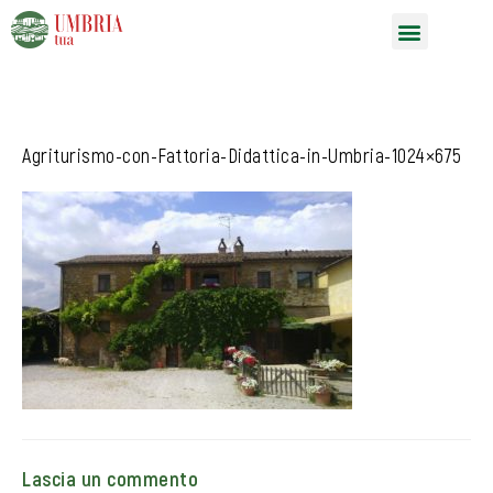
Vai
Menu
al
contenuto
Agriturismo-con-Fattoria-Didattica-in-Umbria-1024×675
Lascia un commento