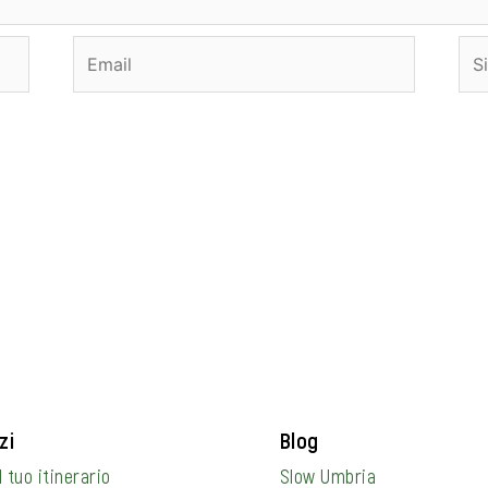
Email
Sit
we
zi
Blog
l tuo itinerario
Slow Umbria