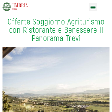
Vai
Menu
al
contenuto
Offerte Soggiorno Agriturismo
con Ristorante e Benessere Il
Panorama Trevi
P
N
r
e
e
x
v
t
i
o
u
s